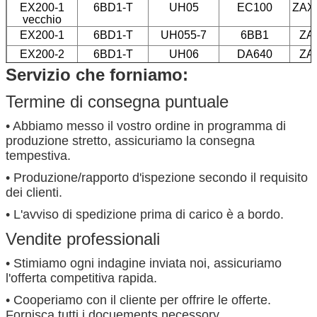
EX200-1
6BD1-T
UH05
EC100
ZAX
vecchio
EX200-1
6BD1-T
UH055-7
6BB1
ZA
EX200-2
6BD1-T
UH06
DA640
ZA
Servizio che forniamo:
EX200-3
6BD1-T
UH06-5
6BD1
Termine di consegna puntuale
EX200-5
6BG1
UH07-7
6BD1-T
• Abbiamo messo il vostro ordine in programma di
produzione stretto, assicuriamo la consegna
tempestiva.
• Produzione/rapporto d'ispezione secondo il requisito
dei clienti.
• L'avviso di spedizione prima di carico è a bordo.
Vendite professionali
• Stimiamo ogni indagine inviata noi, assicuriamo
l'offerta competitiva rapida.
• Cooperiamo con il cliente per offrire le offerte.
Fornisca tutti i docuements necessory.