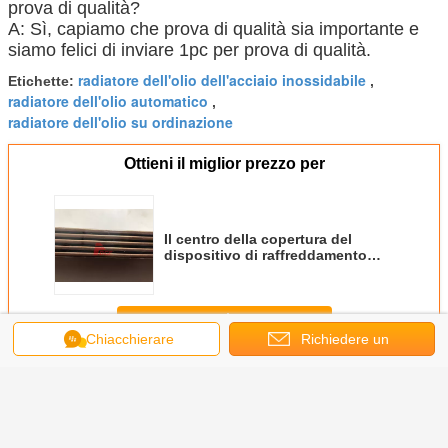
prova di qualità?
A: Sì, capiamo che prova di qualità sia importante e
siamo felici di inviare 1pc per prova di qualità.
radiatore dell'olio dell'acciaio inossidabile
Etichette:
,
radiatore dell'olio automatico
,
radiatore dell'olio su ordinazione
Ottieni il miglior prezzo per
Il centro della copertura del
dispositivo di raffreddamento
dell'olio per motori di 6HK1 1-
21723066-0 per le parti
dell'escavatore di Hitachi
Continua
Chiacchierare
Richiedere un
Dispositivo di raffreddamento dell'olio per motori
Più
preventivo