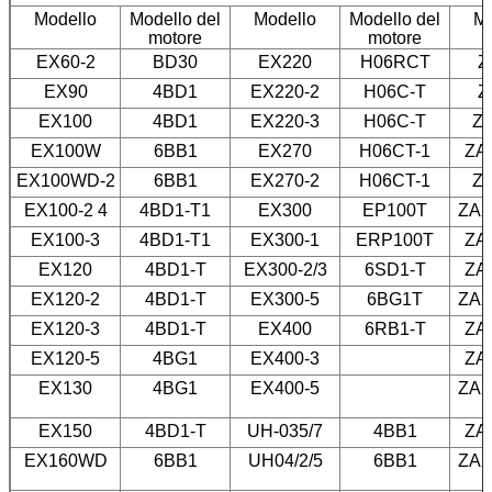
Modello
Modello del
Modello
Modello del
Mo
motore
motore
EX60-2
BD30
EX220
H06RCT
Z
EX90
4BD1
EX220-2
H06C-T
Z
EX100
4BD1
EX220-3
H06C-T
Z
EX100W
6BB1
EX270
H06CT-1
ZA
EX100WD-2
6BB1
EX270-2
H06CT-1
Z
EX100-2 4
4BD1-T1
EX300
EP100T
ZAX
EX100-3
4BD1-T1
EX300-1
ERP100T
ZA
EX120
4BD1-T
EX300-2/3
6SD1-T
ZA
EX120-2
4BD1-T
EX300-5
6BG1T
ZAX
EX120-3
4BD1-T
EX400
6RB1-T
ZA
EX120-5
4BG1
EX400-3
ZA
EX130
4BG1
EX400-5
ZAX
EX150
4BD1-T
UH-035/7
4BB1
ZA
EX160WD
6BB1
UH04/2/5
6BB1
ZAX