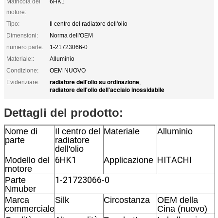
Matricola del
6HK1
motore:
Tipo:
Il centro del radiatore dell'olio
Dimensioni:
Norma dell'OEM
numero parte:
1-21723066-0
Materiale::
Alluminio
Condizione:
OEM NUOVO
radiatore dell'olio su ordinazione
Evidenziare:
,
radiatore dell'olio dell'acciaio inossidabile
Dettagli del prodotto:
Nome di
Il centro del
Materiale
Alluminio
parte
radiatore
dell'olio
6HK1
HITACHI
Modello del
Applicazione
motore
1-21723066-0
Parte
Nmuber
Marca
Silk
Circostanza
OEM della
commerciale
Cina (nuovo)