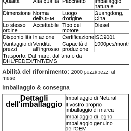
Qualità
Alta qualità
Pacchetto
Imballaggio
naturale
Dimensione
Norma
Luogo
Guangdong,
dell'OEM
d'origine
Cina
Lo stesso
Accettabile
Tipo del
Diesel
ordine
motore
Disponibilità
In azione
Certificazione
ISO9001
Vantaggio di
Vendita
Capacità di
1000pcs/month
prezzi
all'ingrosso
produzione
Trasporto: Dal mare, dall'aria o da
DHL/FEDEX/TNT/EMS
Abilità del rifornimento:
2000
pezzi/pezzi al
mese
Imballaggio & consegna
Dettagli
Imballaggio di Netural
dell'imballaggio
Il vostro proprio
imballaggio di marca
Imballaggio di legno
Imballaggio genuino
dell'OEM