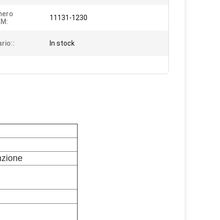
mero
11131-1230
EM:
rio::
In stock
nzione