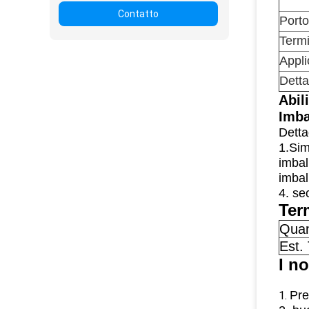
Contatto
Porto
Termi
Appli
Detta
Abil
Imba
Detta
1.Sim
imbal
imbal
4. sec
Ter
Quan
Est.
I no
Pre
1.