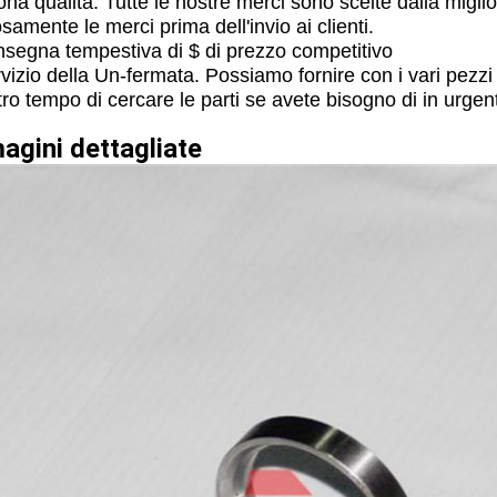
ona qualità: Tutte le nostre merci sono scelte dalla migli
osamente le merci prima dell'invio ai clienti.
nsegna tempestiva di $ di prezzo competitivo
rvizio della Un-fermata. Possiamo fornire con i vari pezzi
stro tempo di cercare le parti se avete bisogno di in urgen
agini dettagliate