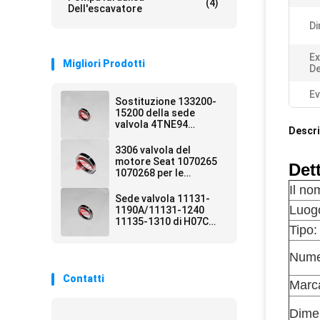
(4)
Dell'escavatore
Di
Ex
Migliori Prodotti
De
Ev
Sostituzione 133200-
15200 della sede
valvola 4TNE94
Descri
133200-15100 pezzi di
ricambio
3306 valvola del
dell'escavatore
motore Seat 1070265
Det
1070268 per le
componenti del
Il no
motore
Sede valvola 11131-
dell'escavatore di
Luogo
1190A/11131-1240
11135-1310 di H07C
Tipo:
con la valvola di
aspirazione e la valvola
di scarico
Nume
Contatti
Marc
Dime