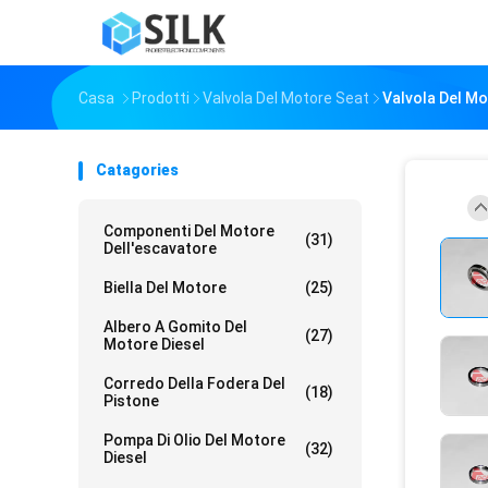
Casa
Prodotti
Valvola Del Motore Seat
Valvola Del Mo
Catagories
Componenti Del Motore
(31)
Dell'escavatore
Biella Del Motore
(25)
Albero A Gomito Del
(27)
Motore Diesel
Corredo Della Fodera Del
(18)
Pistone
Pompa Di Olio Del Motore
(32)
Diesel