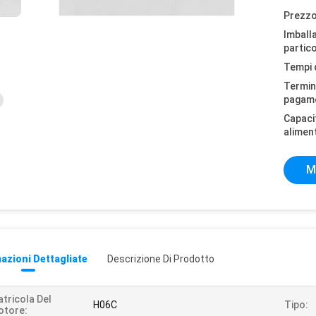
Prezzo
Imball
partico
Tempi 
Termini
pagam
Capaci
alimen
M
azioni Dettagliate
Descrizione Di Prodotto
tricola Del
H06C
Tipo:
otore: