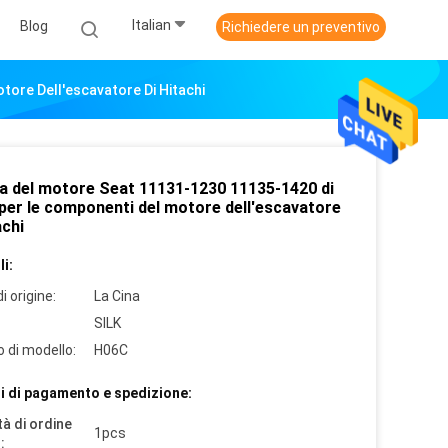
Italian
Blog
Richiedere un preventivo
ore Dell'escavatore Di Hitachi
la del motore Seat 11131-1230 11135-1420 di
per le componenti del motore dell'escavatore
achi
i:
i origine:
La Cina
SILK
 di modello:
H06C
i di pagamento e spedizione:
à di ordine
1pcs
: