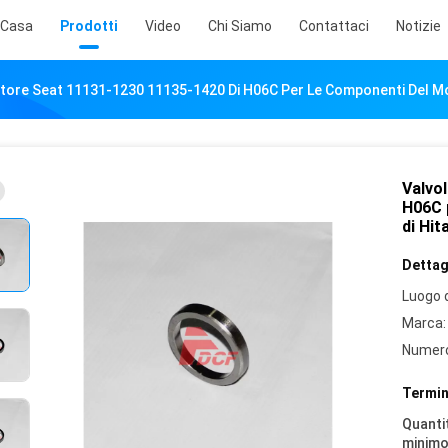
Casa
Prodotti
Video
Chi Siamo
Contattaci
Notizie
tore Seat 11131-1230 11135-1420 Di H06C Per Le Componenti Del Mot
Valvo
H06C 
di Hit
Dettagl
Luogo d
Marca:
Numero
Termin
Quantit
minimo