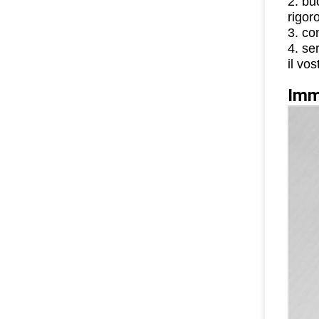
2. bu
rigor
3. co
4. se
il vo
Imm