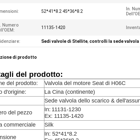
In. Nu
mensioni:
52*41*8.2 45*36*8.2
Dell'O
. Numero
11135-1420
Inventa
ll'OEM:
idenziare:
Sedi valvole di Stellite
,
controlli la sede valvola
zione di prodotto
tagli del prodotto:
me del prodotto:
Valvola del motore Seat di H06C
 d'origine:
La Cina (continente)
Sede valvola dello scarico & dell'assu
In:
11131-1230
ro del pezzo
Ex: 11135-1420
a commerciale
Silk
In:
52*41*8.2
nsione