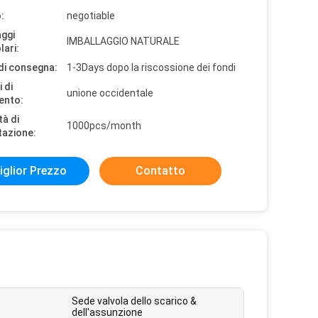
:
negotiable
aggi
IMBALLAGGIO NATURALE
lari:
di consegna:
1-3Days dopo la riscossione dei fondi
 di
unione occidentale
ento:
tà di
1000pcs/month
tazione:
iglior Prezzo
Contatto
Sede valvola dello scarico &
dell'assunzione