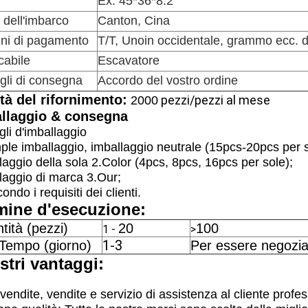
Ex: 45*36*8.2
 dell'imbarco
Canton, Cina
ni di pagamento
T/T, Unoin occidentale, grammo ecc. de
cabile
Escavatore
gli di consegna
Accordo del vostro ordine
ità del rifornimento:
pezzi/pezzi al mese
2000
llaggio & consegna
gli d'imballaggio
ple imballaggio, imballaggio neutrale (15pcs-20pcs per s
laggio della sola 2.Color (4pcs, 8pcs, 16pcs per sole);
laggio di marca 3.Our;
ondo i requisiti dei clienti.
mine d'esecuzione:
tità (pezzi)
20
100
1 -
>
1-3
 Tempo (giorno)
Per essere negozia
stri vantaggi:
vendite, vendite e servizio di assistenza al cliente profes