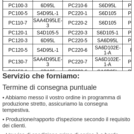
PC100-3
6D95L
PC210-6
S6D95L
PC
PC100-5
S4D95L-1
PC220-1
S6D105
PC
SAA4D95LE-
PC110-7
PC220-2
S6D105
PC
3
PC120-1
S4D105-5
PC220-3
S6D105-1
PC
PC120-3
6D95L
PC220-5
SA6D95L
PC
SA6D102E-
PC120-5
S4D95L-1
PC220-6
P
1-A
SAA4D95LE-
SA6D102E-
PC130-7
PC220-7
PC
3
1-A
PC150-1
6D105
PC230-6
SA6D95L
PC
Servizio che forniamo:
PC150-3
S6D95L
PC240LC-8
SA6D107E-1
PC
Termine di consegna puntuale
PC200-1
6D105-1
PC300
N855
PC
PC200-2
S6D105
PC300-1
NT855
• Abbiamo messo il vostro ordine in programma di
PC200-3
produzione stretto, assicuriamo la consegna
S6D105
PC300-2
NT855
NUOVO
tempestiva.
• Produzione/rapporto d'ispezione secondo il requisito
dei clienti.