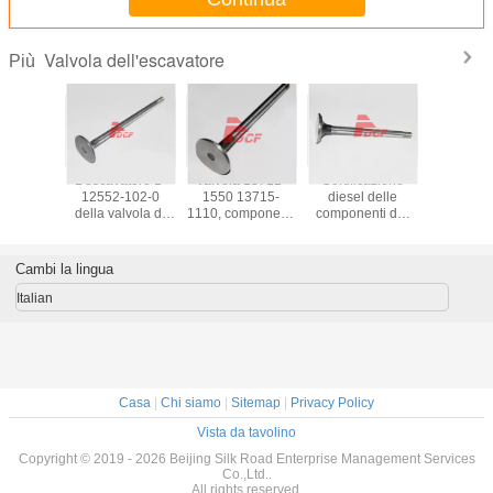
Valvola dell'escavatore
Più
vola di
L'escavatore 1-
Valvola 13711-
Certificazione
Pezzi mec
ico e
12552-102-0
1550 13715-
diesel delle
della va
sunzione
della valvola di
1110, componenti
componenti del
36704-
cavatore
scarico 6WG1 1-
del motore
motore ISO9001
3670
re diesel
12551-145-2
dell'escavatore di
della valvola
02800/esc
tsubishi
parte la
H06C
dell'escavatore
dell'escav
Cambi la lingua
rte
certificazione
dell'escavatore
210 13668827
S6
ISO9001
Italian
Casa
|
Chi siamo
|
Sitemap
|
Privacy Policy
Vista da tavolino
Copyright © 2019 - 2026 Beijing Silk Road Enterprise Management Services
Co.,Ltd..
All rights reserved.