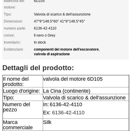
Matricola del
6D105
motore:
Tipo:
Valvola di scarico & dell'assunzione
Dimensioni:
47*9*148.5*60° 41*9*148.5*45°
numero parte:
6136-42-4110
colore:
Il nero o Grey
Inventario::
In stock
componenti del motore dell'escavatore
Evidenziare:
,
valvola di aspirazione
Dettagli del prodotto:
Il nome del
valvola del motore 6D105
prodotto:
Luogo d'origine:
La Cina (continente)
Tipo:
Valvola di scarico & dell'assunzione
Numero del
In:
6136-42-4110
pezzo
Ex:
6136-42-4110
Marca
Silk
commerciale