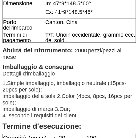
Dimensione
In:
47*9*148.5*60°
Ex: 41*9*148.5*45°
Porto
Canton, Cina
dell'imbarco
Termini di
T/T, Unoin occidentale, grammo ecc.
pagamento
dei soldi.
Applicabile
Escavatore
Abilità del rifornimento:
2000
pezzi/pezzi al
Dettagli di
Accordo del vostro ordine
mese
consegna
Imballaggio & consegna
Dettagli d'imballaggio
1.Simple imballaggio, imballaggio neutrale (15pcs-
20pcs per sole);
imballaggio della sola 2.Color (4pcs, 8pcs, 16pcs per
sole);
imballaggio di marca 3.Our;
4. secondo i requisiti dei clienti.
Termine d'esecuzione:
Quantità (pezzi)
20
100