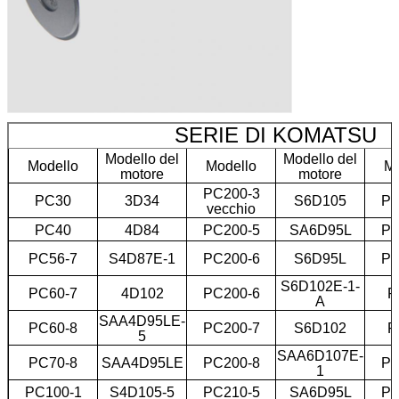
SERIE DI KOMATSU
Modello del
Modello del
Modello
Modello
Mo
motore
motore
PC200-3
PC30
3D34
S6D105
PC
vecchio
PC40
4D84
PC200-5
SA6D95L
PC
PC56-7
S4D87E-1
PC200-6
S6D95L
PC
S6D102E-1-
PC60-7
4D102
PC200-6
P
A
SAA4D95LE-
PC60-8
PC200-7
S6D102
P
5
SAA6D107E-
PC70-8
SAA4D95LE
PC200-8
PC
1
PC100-1
S4D105-5
PC210-5
SA6D95L
PC